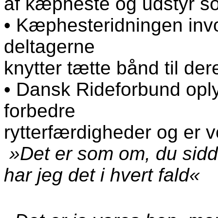
af kæpheste og udstyr so
• Kæphesteridningen invo
deltagerne
knytter tætte bånd til de
• Dansk Rideforbund oply
forbedre
rytterfærdigheder og er vo
»Det er som om, du sidde
har jeg det i hvert fald«