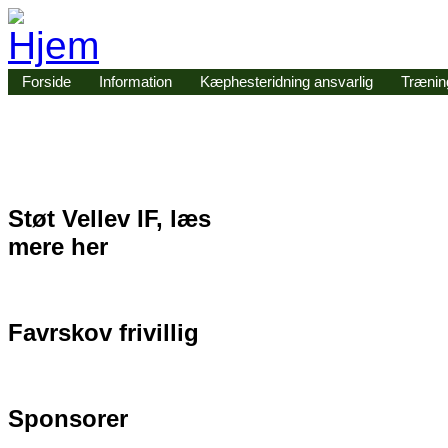
Gå til hovedindhold
Forside
Information
Kæphesteridning ansvarlig
Træning
Støt Vellev IF, læs
mere her
Favrskov frivillig
Sponsorer