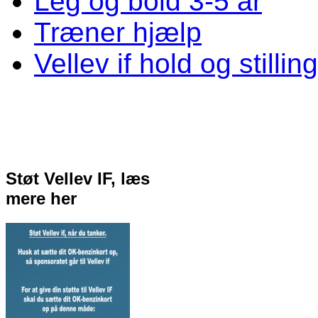
Leg og bold 3-5 år
Træner hjælp
Vellev if hold og stillin
Støt Vellev IF, læs
mere her