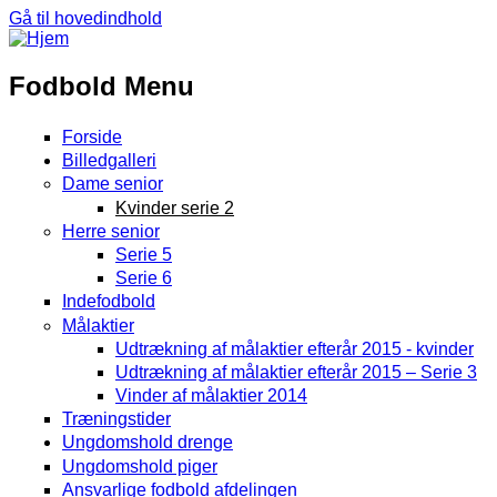
Gå til hovedindhold
Fodbold Menu
Forside
Billedgalleri
Dame senior
Kvinder serie 2
Herre senior
Serie 5
Serie 6
Indefodbold
Målaktier
Udtrækning af målaktier efterår 2015 - kvinder
Udtrækning af målaktier efterår 2015 – Serie 3
Vinder af målaktier 2014
Træningstider
Ungdomshold drenge
Ungdomshold piger
Ansvarlige fodbold afdelingen