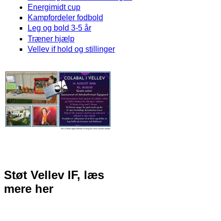
Energimidt cup
Kampfordeler fodbold
Leg og bold 3-5 år
Træner hjælp
Vellev if hold og stillinger
Støt Vellev IF, læs
mere her