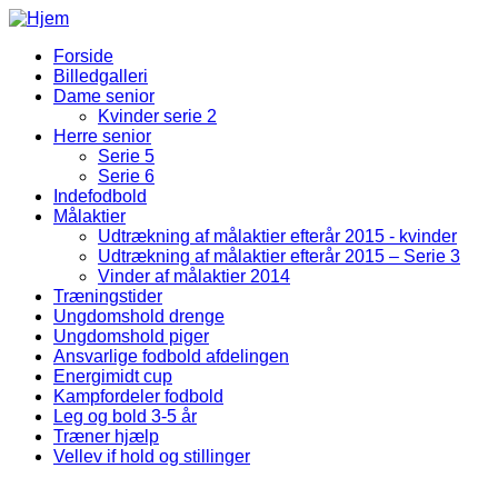
Gå til hovedindhold
Forside
Billedgalleri
Fodbold Menu
Dame senior
Kvinder serie 2
Herre senior
Serie 5
Serie 6
Indefodbold
Målaktier
Udtrækning af målaktier efterår 2015 - kvinder
Udtrækning af målaktier efterår 2015 – Serie 3
Vinder af målaktier 2014
Træningstider
Ungdomshold drenge
Ungdomshold piger
Ansvarlige fodbold afdelingen
Energimidt cup
Kampfordeler fodbold
Leg og bold 3-5 år
Træner hjælp
Vellev if hold og stillinger