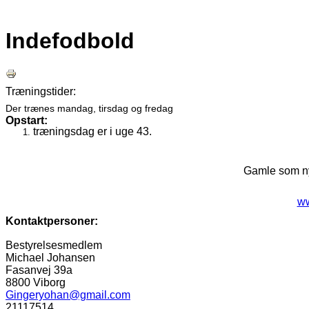
Indefodbold
Træningstider:
Der trænes mandag, tirsdag og fredag
Opstart:
træningsdag er i uge 43.
Gamle som ny
ww
Kontaktpersoner:
Bestyrelsesmedlem
Michael Johansen
Fasanvej 39a
8800
Viborg
Gingeryohan@gmail.com
21117514