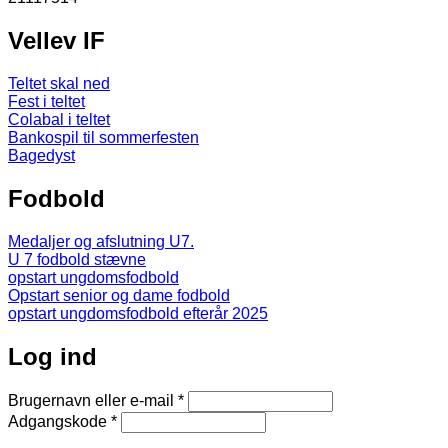
Vellev IF
Teltet skal ned
Fest i teltet
Colabal i teltet
Bankospil til sommerfesten
Bagedyst
Fodbold
Medaljer og afslutning U7.
U 7 fodbold stævne
opstart ungdomsfodbold
Opstart senior og dame fodbold
opstart ungdomsfodbold efterår 2025
Log ind
Brugernavn eller e-mail
*
Adgangskode
*