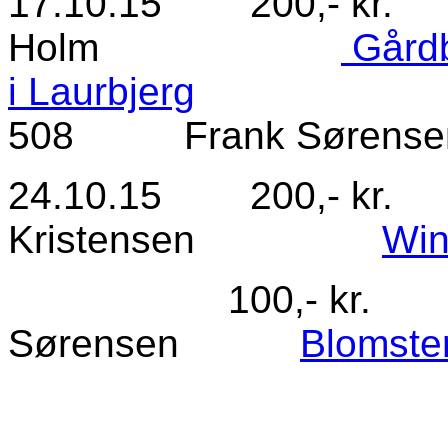
17.10.15 200,- kr
Holm
Gårdb
i Laurbjerg
100,
508 Frank S
24.10.15 200,- kr
Kristensen
Win
100,- kr. Nr.
Sørensen
Blomster