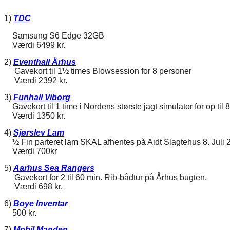
1)
TDC
Samsung S6 Edge 32GB
Værdi 6499 kr.
2)
Eventhall Århus
Gavekort til 1½ times Blowsession for 8 personer
Værdi 2392 kr.
3)
Funhall Viborg
Gavekort til 1 time i Nordens største jagt simulator for op til 
Værdi 1350 kr.
4)
Sjørslev Lam
½ Fin parteret lam SKAL afhentes på Aidt Slagtehus 8. Juli 
Værdi 700kr
5)
Aarhus Sea Rangers
Gavekort for 2 til 60 min. Rib-bådtur på Århus bugten.
Værdi 698 kr.
6)
Boye Inventar
500 kr.
7)
Mobil Manden