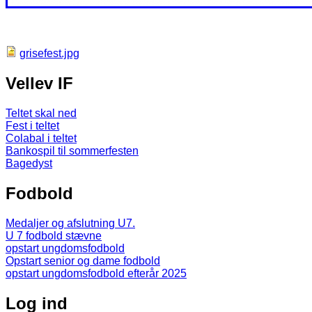
grisefest.jpg
Vellev IF
Teltet skal ned
Fest i teltet
Colabal i teltet
Bankospil til sommerfesten
Bagedyst
Fodbold
Medaljer og afslutning U7.
U 7 fodbold stævne
opstart ungdomsfodbold
Opstart senior og dame fodbold
opstart ungdomsfodbold efterår 2025
Log ind