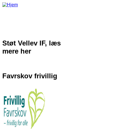
Gå til hovedindhold
Støt Vellev IF, læs
mere her
Favrskov frivillig