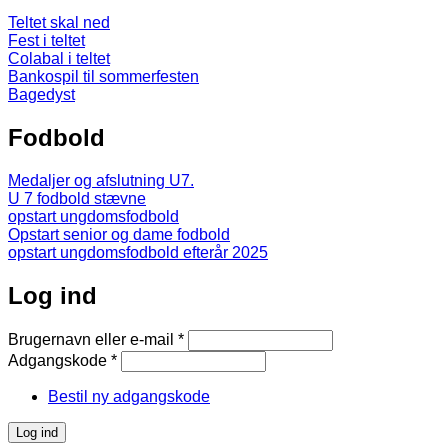
Teltet skal ned
Fest i teltet
Colabal i teltet
Bankospil til sommerfesten
Bagedyst
Fodbold
Medaljer og afslutning U7.
U 7 fodbold stævne
opstart ungdomsfodbold
Opstart senior og dame fodbold
opstart ungdomsfodbold efterår 2025
Log ind
Brugernavn eller e-mail
*
Adgangskode
*
Bestil ny adgangskode