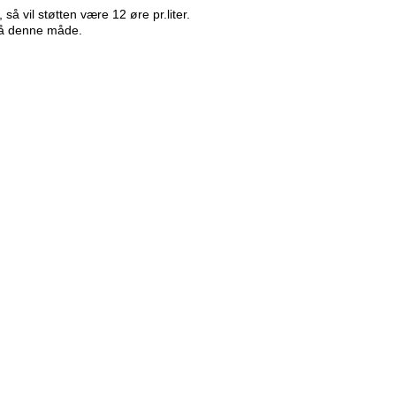
så vil støtten være 12 øre pr.liter.
p på denne måde.