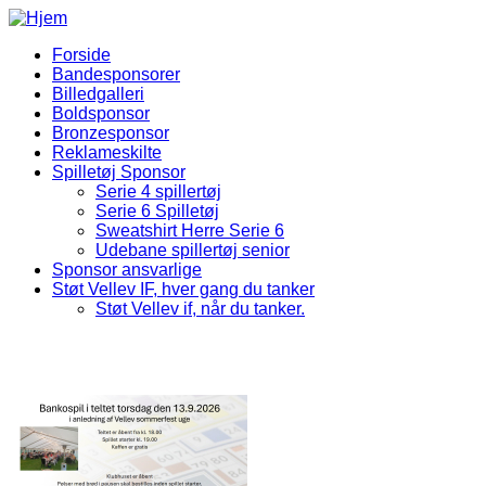
Gå til hovedindhold
Forside
Bandesponsorer
Sponsorer Menu
Billedgalleri
Boldsponsor
Bronzesponsor
Reklameskilte
Spilletøj Sponsor
Serie 4 spillertøj
Serie 6 Spilletøj
Sweatshirt Herre Serie 6
Udebane spillertøj senior
Sponsor ansvarlige
Støt Vellev IF, hver gang du tanker
Støt Vellev if, når du tanker.