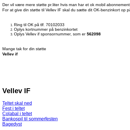
Der vil være mere støtte pr.liter hvis man har et ok mobil abonnement, 
For at give din støtte til Vellev IF skal du sætte dit OK-benzinkort o
Ring til OK på tlf. 70102033
Oplys kortnummer på benzinkortet
Oplys Vellev if sponsornummer, som er
562098
Mange tak for din støtte
Vellev if
Vellev IF
Teltet skal ned
Fest i teltet
Colabal i teltet
Bankospil til sommerfesten
Bagedyst