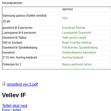
Hovedpræmier :
sponsor
Samsung galaxy s5(ikke simlåst)
TDC
16 gb.
gavekort til 8 personer
Eventhall Åbyhøj
Lasergame til 6 personer
Lasergame-Danmark
Gavekort til Tattoo
Tatto world Langå
500 kr. kontant
Boye inventar bøstrup
Gavekort til Sprækkebjerg
Friluftcenter Sprækkebjerg
Gavekort
Gudenådalens køreskole
2*15 min. Auning kartpark
Auning kartpark
Fiskespa for 2
Byens wellness århus
grisefest ver.3.pdf
Vellev IF
Teltet skal ned
Fest i teltet