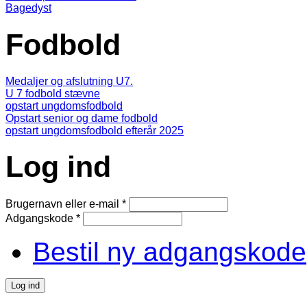
Bagedyst
Fodbold
Medaljer og afslutning U7.
U 7 fodbold stævne
opstart ungdomsfodbold
Opstart senior og dame fodbold
opstart ungdomsfodbold efterår 2025
Log ind
Brugernavn eller e-mail
*
Adgangskode
*
Bestil ny adgangskode