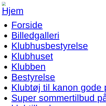
Gå til hovedindhold
Forside
Vellev IF Menu
Billedgalleri
Klubhusbestyrelse
Klubhuset
Klubben
Bestyrelse
Klubtøj til kanon gode 
Super sommertilbud p