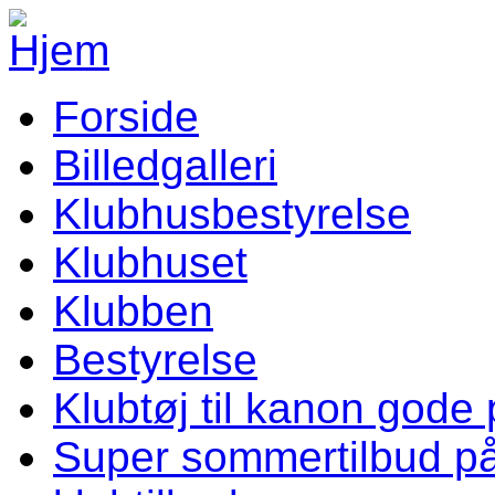
Gå til hovedindhold
Forside
Vellev IF Menu
Billedgalleri
Klubhusbestyrelse
Klubhuset
Klubben
Bestyrelse
Klubtøj til kanon gode 
Super sommertilbud p