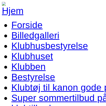
Gå til hovedindhold
Forside
Vellev IF Menu
Billedgalleri
Klubhusbestyrelse
Klubhuset
Klubben
Bestyrelse
Klubtøj til kanon gode 
Super sommertilbud p