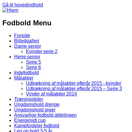
Gå til hovedindhold
Fodbold Menu
Forside
Billedgalleri
Dame senior
Kvinder serie 2
Herre senior
Serie 5
Serie 6
Indefodbold
Målaktier
Udtrækning af målaktier efterår 2015 - kvinder
Udtrækning af målaktier efterår 2015 – Serie 3
Vinder af målaktier 2014
Træningstider
Ungdomshold drenge
Ungdomshold piger
Ansvarlige fodbold afdelingen
Energimidt cup
Kampfordeler fodbold
Leg og bold 3-5 år