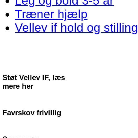
Leg og bold 3-5 år
Træner hjælp
Vellev if hold og stillin
Støt Vellev IF, læs
mere her
Favrskov frivillig