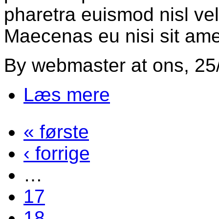
pharetra euismod nisl vel 
Maecenas eu nisi sit amet
By
webmaster
at
ons, 25
Læs mere
om Ipsum
« første
Sider
‹ forrige
…
17
18