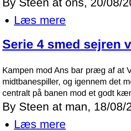
By
Steen
at
ons, 20/08/2
Læs mere
om Sejr til Jyllands serie kvind
Serie 4 smed sejren 
Kampen mod Ans bar præg af at V
midtbanespiller, og igennem det 
centralt på banen mod et godt k
By
Steen
at
man, 18/08/2
Læs mere
om Serie 4 smed sejren væk