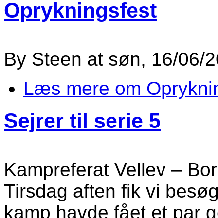
Oprykningsfest
By
Steen
at
søn, 16/06/2
Læs mere
om Opryknin
Sejrer til serie 5
Kampreferat Vellev – Bor
Tirsdag aften fik vi besø
kamp havde fået et par g