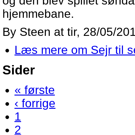
og den blev spillet sønd
hjemmebane.
By
Steen
at
tir, 28/05/20
Læs mere
om Sejr til s
Sider
« første
‹ forrige
1
2