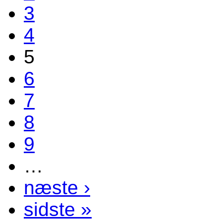
3
4
5
6
7
8
9
…
næste ›
sidste »