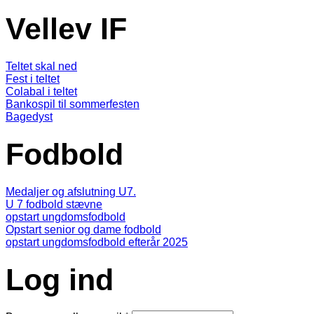
Vellev IF
Teltet skal ned
Fest i teltet
Colabal i teltet
Bankospil til sommerfesten
Bagedyst
Fodbold
Medaljer og afslutning U7.
U 7 fodbold stævne
opstart ungdomsfodbold
Opstart senior og dame fodbold
opstart ungdomsfodbold efterår 2025
Log ind