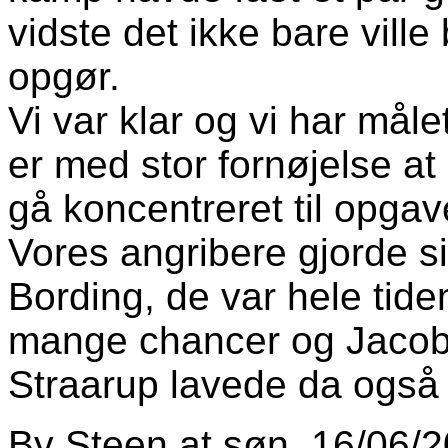
vidste det ikke bare ville
opgør.
Vi var klar og vi har måle
er med stor fornøjelse at
gå koncentreret til opgav
Vores angribere gjorde sit
Bording, de var hele tide
mange chancer og Jacob
Straarup lavede da også 
By
Steen
at
søn, 16/06/2