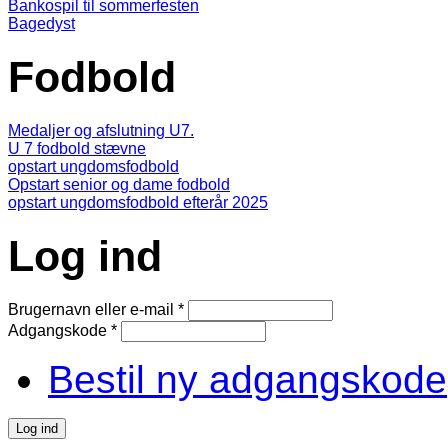
Bankospil til sommerfesten
Bagedyst
Fodbold
Medaljer og afslutning U7.
U 7 fodbold stævne
opstart ungdomsfodbold
Opstart senior og dame fodbold
opstart ungdomsfodbold efterår 2025
Log ind
Brugernavn eller e-mail
*
Adgangskode
*
Bestil ny adgangskode