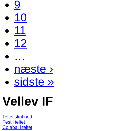
9
10
11
12
…
næste ›
sidste »
Vellev IF
Teltet skal ned
Fest i teltet
Colabal i teltet