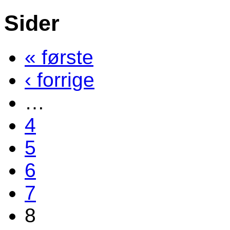
Sider
« første
‹ forrige
…
4
5
6
7
8