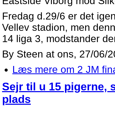
Eastside Viborg mod Si
Fredag d.29/6 er det ige
Vellev stadion, men den
14 liga 3, modstander d
By
Steen
at
ons, 27/06/2
Læs mere
om 2 JM fina
Sejr til u 15 pigerne,
plads