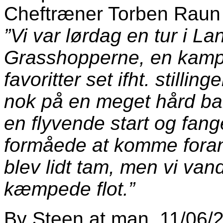
Cheftræner Torben Rau
”Vi var lørdag en tur i L
Grasshopperne, en kamp h
favoritter set ifht. stilli
nok på en meget hård ba
en flyvende start og fang
formåede at komme foran
blev lidt tam, men vi vand
kæmpede flot.”
By
Steen
at
man, 11/06/2