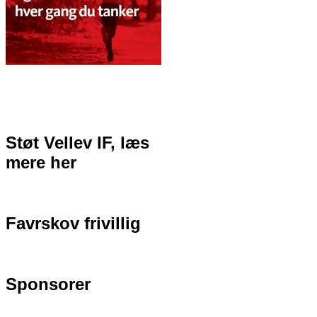
Støt Vellev IF, læs
mere her
Favrskov frivillig
Sponsorer