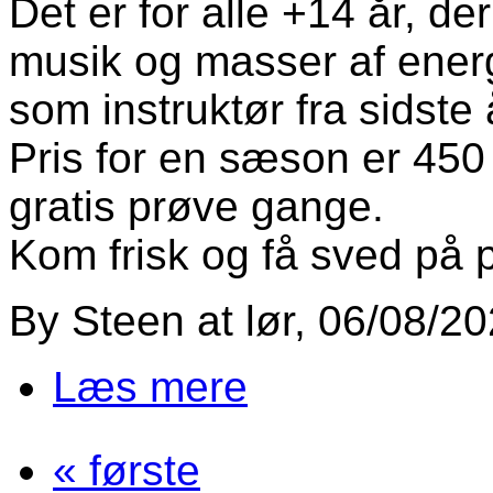
Det er for alle +14 år, der 
musik og masser af energ
som instruktør fra sidste 
Pris for en sæson er 450 
gratis prøve gange.
Kom frisk og få sved på 
By
Steen
at
lør, 06/08/20
Læs mere
om Så starter Zumba mandag
« første
Sider