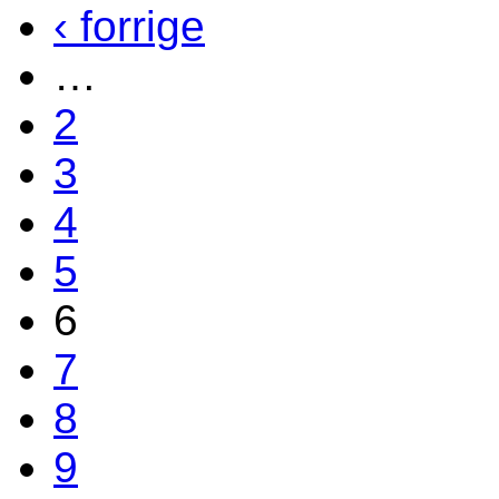
‹ forrige
…
2
3
4
5
6
7
8
9