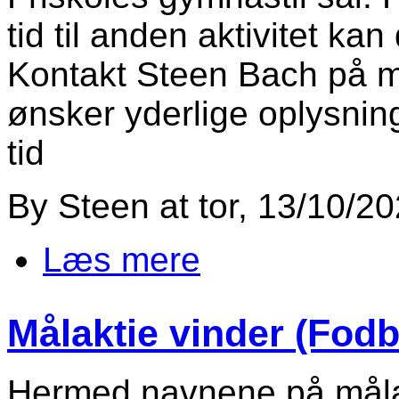
tid til anden aktivitet ka
Kontakt Steen Bach på 
ønsker yderlige oplysning
tid
By
Steen
at
tor, 13/10/20
Læs mere
om Badminton
Målaktie vinder (Fodb
Hermed navnene på målak