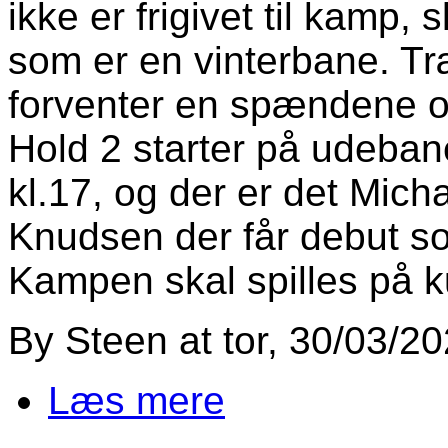
ikke er frigivet til kamp,
som er en vinterbane. 
forventer en spændene 
Hold 2 starter på udeba
kl.17, og der er det Mic
Knudsen der får debut s
Kampen skal spilles på 
By
Steen
at
tor, 30/03/20
Læs mere
om Vellev if er klar til sæson sta