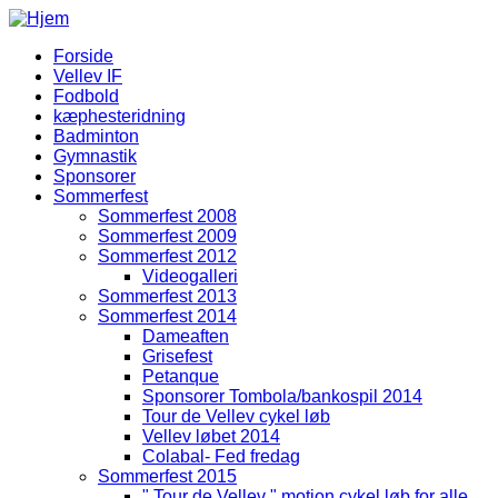
Gå til hovedindhold
Forside
Vellev IF
Hovedmenu
Fodbold
kæphesteridning
Badminton
Gymnastik
Sponsorer
Sommerfest
Sommerfest 2008
Sommerfest 2009
Sommerfest 2012
Videogalleri
Sommerfest 2013
Sommerfest 2014
Dameaften
Grisefest
Petanque
Sponsorer Tombola/bankospil 2014
Tour de Vellev cykel løb
Vellev løbet 2014
Colabal- Fed fredag
Sommerfest 2015
" Tour de Vellev " motion cykel løb for alle